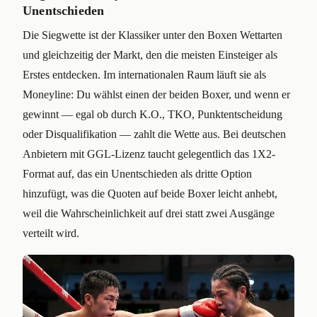
Unentschieden
Die Siegwette ist der Klassiker unter den Boxen Wettarten
und gleichzeitig der Markt, den die meisten Einsteiger als
Erstes entdecken. Im internationalen Raum läuft sie als
Moneyline: Du wählst einen der beiden Boxer, und wenn er
gewinnt — egal ob durch K.O., TKO, Punktentscheidung
oder Disqualifikation — zahlt die Wette aus. Bei deutschen
Anbietern mit GGL-Lizenz taucht gelegentlich das 1X2-
Format auf, das ein Unentschieden als dritte Option
hinzufügt, was die Quoten auf beide Boxer leicht anhebt,
weil die Wahrscheinlichkeit auf drei statt zwei Ausgänge
verteilt wird.