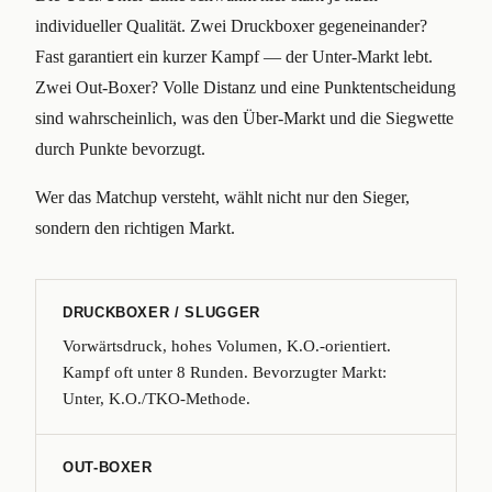
individueller Qualität. Zwei Druckboxer gegeneinander?
Fast garantiert ein kurzer Kampf — der Unter-Markt lebt.
Zwei Out-Boxer? Volle Distanz und eine Punktentscheidung
sind wahrscheinlich, was den Über-Markt und die Siegwette
durch Punkte bevorzugt.
Wer das Matchup versteht, wählt nicht nur den Sieger,
sondern den richtigen Markt.
DRUCKBOXER / SLUGGER
Vorwärtsdruck, hohes Volumen, K.O.-orientiert.
Kampf oft unter 8 Runden. Bevorzugter Markt:
Unter, K.O./TKO-Methode.
OUT-BOXER