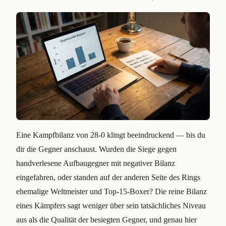
Eine Kampfbilanz von 28-0 klingt beeindruckend — bis du
dir die Gegner anschaust. Wurden die Siege gegen
handverlesene Aufbaugegner mit negativer Bilanz
eingefahren, oder standen auf der anderen Seite des Rings
ehemalige Weltmeister und Top-15-Boxer? Die reine Bilanz
eines Kämpfers sagt weniger über sein tatsächliches Niveau
aus als die Qualität der besiegten Gegner, und genau hier