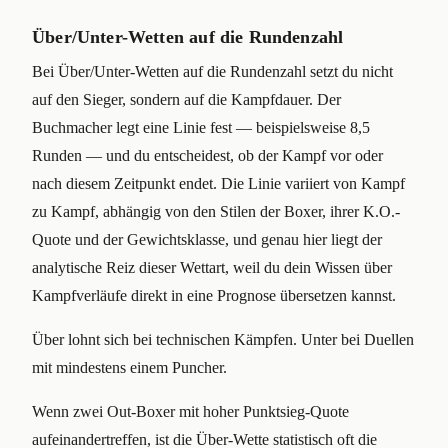
Über/Unter-Wetten auf die Rundenzahl
Bei Über/Unter-Wetten auf die Rundenzahl setzt du nicht
auf den Sieger, sondern auf die Kampfdauer. Der
Buchmacher legt eine Linie fest — beispielsweise 8,5
Runden — und du entscheidest, ob der Kampf vor oder
nach diesem Zeitpunkt endet. Die Linie variiert von Kampf
zu Kampf, abhängig von den Stilen der Boxer, ihrer K.O.-
Quote und der Gewichtsklasse, und genau hier liegt der
analytische Reiz dieser Wettart, weil du dein Wissen über
Kampfverläufe direkt in eine Prognose übersetzen kannst.
Über lohnt sich bei technischen Kämpfen. Unter bei Duellen
mit mindestens einem Puncher.
Wenn zwei Out-Boxer mit hoher Punktsieg-Quote
aufeinandertreffen, ist die Über-Wette statistisch oft die