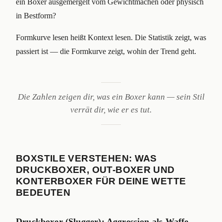
ein Boxer ausgemergelt vom Gewichtmachen oder physisch
in Bestform?
Formkurve lesen heißt Kontext lesen. Die Statistik zeigt, was
passiert ist — die Formkurve zeigt, wohin der Trend geht.
Die Zahlen zeigen dir, was ein Boxer kann — sein Stil
verrät dir, wie er es tut.
BOXSTILE VERSTEHEN: WAS
DRUCKBOXER, OUT-BOXER UND
KONTERBOXER FÜR DEINE WETTE
BEDEUTEN
Druckboxer (Slugger): Aggression als Waffe