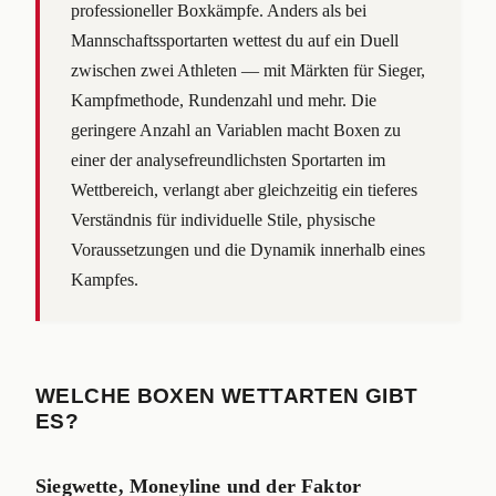
professioneller Boxkämpfe. Anders als bei
Mannschaftssportarten wettest du auf ein Duell
zwischen zwei Athleten — mit Märkten für Sieger,
Kampfmethode, Rundenzahl und mehr. Die
geringere Anzahl an Variablen macht Boxen zu
einer der analysefreundlichsten Sportarten im
Wettbereich, verlangt aber gleichzeitig ein tieferes
Verständnis für individuelle Stile, physische
Voraussetzungen und die Dynamik innerhalb eines
Kampfes.
WELCHE BOXEN WETTARTEN GIBT
ES?
Siegwette, Moneyline und der Faktor