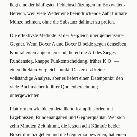
liegt eine der häufigsten Fehleinschätzungen im Boxwetten-
Bereich, weil viele Wetter eine beeindruckende Zahl für bare
Münze nehmen, ohne die Substanz dahinter zu prüfen.
Die effektivste Methode ist der Vergleich über gemeinsame
Gegner. Wenn Boxer A und Boxer B beide gegen denselben
Kontrahenten angetreten sind, liefert die Art des Sieges —
Rundensieg, knappe Punktentscheidung, frühes K.O. —
einen direkten Vergleichspunkt. Das ersetzt keine
vollständige Analyse, aber es liefert einen Datenpunkt, den
viele Buchmacher in ihrer Quotenberechnung
untergewichten.
Plattformen wie bieten detaillierte Kampfhistorien mit
Ergebnissen, Rundenangaben und Gegnerqualität. Wer sich
zehn Minuten Zeit nimmt, die letzten acht Kämpfe beider
Boxer durchzugehen und die Gegner zu bewerten, hat einen