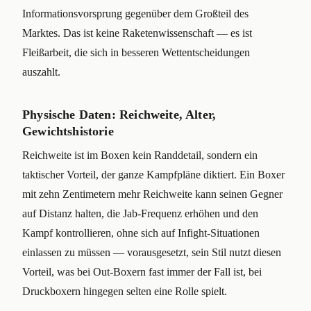
Informationsvorsprung gegenüber dem Großteil des
Marktes. Das ist keine Raketenwissenschaft — es ist
Fleißarbeit, die sich in besseren Wettentscheidungen
auszahlt.
Physische Daten: Reichweite, Alter,
Gewichtshistorie
Reichweite ist im Boxen kein Randdetail, sondern ein
taktischer Vorteil, der ganze Kampfpläne diktiert. Ein Boxer
mit zehn Zentimetern mehr Reichweite kann seinen Gegner
auf Distanz halten, die Jab-Frequenz erhöhen und den
Kampf kontrollieren, ohne sich auf Infight-Situationen
einlassen zu müssen — vorausgesetzt, sein Stil nutzt diesen
Vorteil, was bei Out-Boxern fast immer der Fall ist, bei
Druckboxern hingegen selten eine Rolle spielt.