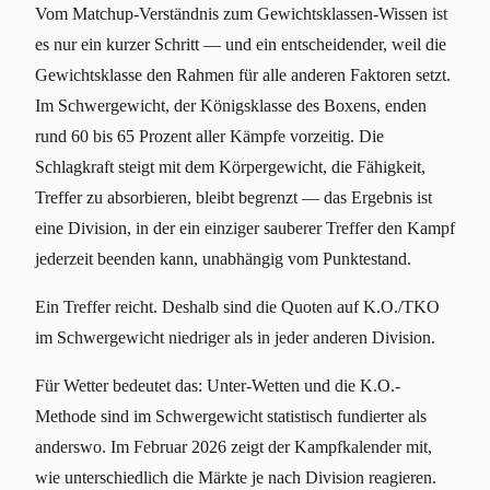
Vom Matchup-Verständnis zum Gewichtsklassen-Wissen ist
es nur ein kurzer Schritt — und ein entscheidender, weil die
Gewichtsklasse den Rahmen für alle anderen Faktoren setzt.
Im Schwergewicht, der Königsklasse des Boxens, enden
rund 60 bis 65 Prozent aller Kämpfe vorzeitig. Die
Schlagkraft steigt mit dem Körpergewicht, die Fähigkeit,
Treffer zu absorbieren, bleibt begrenzt — das Ergebnis ist
eine Division, in der ein einziger sauberer Treffer den Kampf
jederzeit beenden kann, unabhängig vom Punktestand.
Ein Treffer reicht. Deshalb sind die Quoten auf K.O./TKO
im Schwergewicht niedriger als in jeder anderen Division.
Für Wetter bedeutet das: Unter-Wetten und die K.O.-
Methode sind im Schwergewicht statistisch fundierter als
anderswo. Im Februar 2026 zeigt der Kampfkalender mit,
wie unterschiedlich die Märkte je nach Division reagieren.