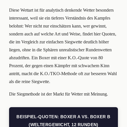
Diese Wettart ist für analytisch denkende Wetter besonders
interessant, weil sie ein tieferes Verständnis des Kampfes
belohnt: Wer nicht nur einschätzen kann, wer gewinnt,
sondern auch auf welche Art und Weise, findet hier Quoten,
die im Vergleich zur einfachen Siegwette deutlich höher
liegen, ohne in die Sphären unrealistischer Rundenwetten
abzudriften. Ein Boxer mit einer K.O.-Quote von 80
Prozent, der gegen einen Kämpfer mit schwachem Kinn
antritt, macht die K.O./TKO-Methode oft zur besseren Wahl
als die reine Siegwette.
Die Siegmethode ist der Markt für Wetter mit Meinung.
BEISPIEL-QUOTEN: BOXER A VS. BOXER B
(WELTERGEWICHT, 12 RUNDEN)