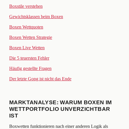
Boxstile verstehen
Gewichtsklassen beim Boxen
Boxen Wettquoten
Boxen Wetten Strategie
Boxen Live Wetten
Die 5 teuersten Fehler
Häufig gestellte Fragen
Der letzte Gong ist nicht das Ende
MARKTANALYSE: WARUM BOXEN IM
WETTPORTFOLIO UNVERZICHTBAR
IST
Boxwetten funktionieren nach einer anderen Logik als