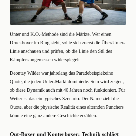
Unter und K.O.-Methode sind die Märkte. Wer einen
Druckboxer im Ring sieht, sollte sich zuerst die Über/Unter-
Linie anschauen und prüfen, ob die Linie den Stil des
Kämpfers angemessen widerspiegelt.
Deontay Wilder war jahrelang das Paradebeispiel:eine
Quote, die jeden Unter-Markt dominierte. Sein wird zeigen,
ob diese Dynamik auch mit 40 Jahren noch funktioniert. Für
Wetter ist das ein typisches Szenario: Der Name zieht die
Quote, aber die physische Realität eines alternden Punchers
könnte eine ganz andere Geschichte erzählen.
Out-Boxer und Konterboxer: Technik schlägt